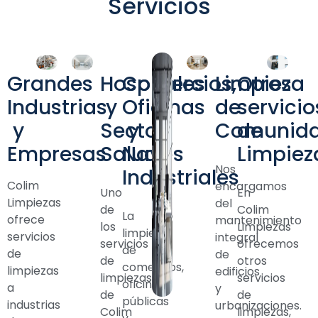
Servicios
Grandes
Hospitales
Comercios,
Limpieza
Otros
Industrias
y
Oficinas
de
servicio
y
Sector
y
Comunid
de
Empresas
Salud
Naves
Limpiez
Nos
Industriales
Colim
encargamos
Uno
En
Limpiezas
del
de
Colim
La
ofrece
mantenimiento
los
Limpiezas
limpieza
servicios
integral
servicios
ofrecemos
de
de
de
de
otros
comercios,
limpiezas
edificios
limpiezas
servicios
oficinas
a
y
de
de
públicas
industrias
urbanizaciones.
Colim
limpiezas,