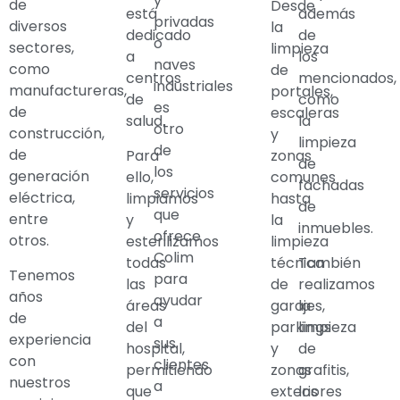
y
de
Desde
está
además
privadas
diversos
la
dedicado
de
o
sectores,
limpieza
a
los
naves
como
de
centros
mencionados,
industriales
manufactureras,
portales,
de
como
es
de
escaleras
salud.
la
otro
construcción,
y
limpieza
de
de
Para
zonas
de
los
generación
ello,
comunes
fachadas
servicios
eléctrica,
limpiamos
hasta
de
que
entre
y
la
inmuebles.
ofrece
otros.
esterilizamos
limpieza
Colim
todas
También
técnica
Tenemos
para
las
realizamos
de
años
ayudar
áreas
la
garajes,
de
a
del
limpieza
parkings
experiencia
sus
hospital,
de
y
con
clientes
permitiendo
grafitis,
zonas
nuestros
a
que
los
exteriores