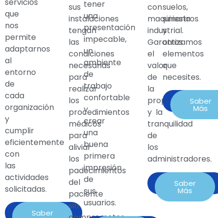
servicios
tener
sus
suelos,
con
que
una
instalaciones
siniestros
maquinaria
nos
presentación
tengan
y
industrial.
permite
impecable,
las
otros
Garantizamos
adaptarnos
un
condiciones
elementos
el
al
ambiente
necesarias
que
valor
entorno
de
para
necesites.
de
de
trabajo
realizar
la
cada
confortable
los
propiedad
Contacta
Saber
organización
Más
y
procedimientos
y la
y
crear
médicos
tranquilidad
cumplir
una
para
de
eficientemente
buena
aliviar
los
con
primera
los
administradores.
las
impresión
padecimientos
actividades
de
del
Contactar
Saber
solicitadas.
Más
sus
paciente
usuarios.
sin
Contactar
Saber
comprometer